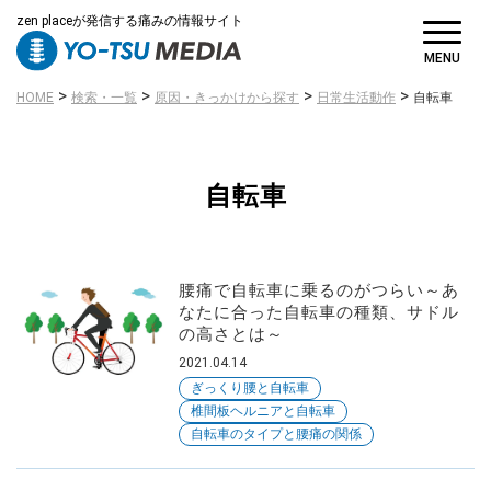
zen placeが発信する痛みの情報サイト
病名・症状
MENU
から探す
>
>
>
>
HOME
検索・一覧
原因・きっかけから探す
日常生活動作
自転車
自転車
原因・きっかけ
から探す
腰痛で自転車に乗るのがつらい～あ
なたに合った自転車の種類、サドル
の高さとは～
2021.04.14
ぎっくり腰と自転車
椎間板ヘルニアと自転車
自転車のタイプと腰痛の関係
対策・対処方法
から探す