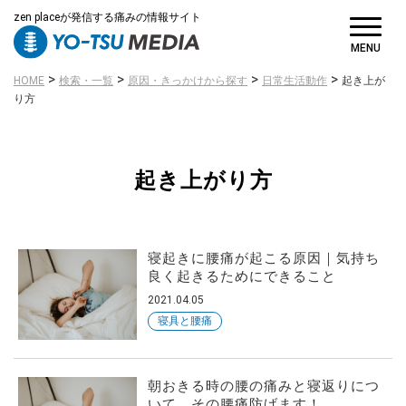
zen placeが発信する痛みの情報サイト
病名・症状
MENU
から探す
>
>
>
>
HOME
検索・一覧
原因・きっかけから探す
日常生活動作
起き上が
り方
起き上がり方
原因・きっかけ
から探す
寝起きに腰痛が起こる原因｜気持ち
良く起きるためにできること
2021.04.05
寝具と腰痛
対策・対処方法
朝おきる時の腰の痛みと寝返りにつ
から探す
いて。その腰痛防げます！