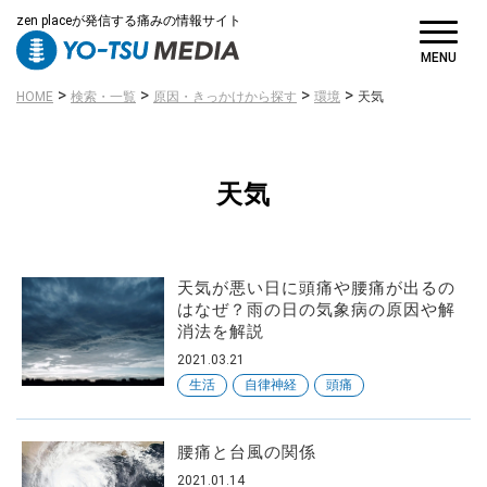
zen placeが発信する痛みの情報サイト
MENU
>
>
>
>
HOME
検索・一覧
原因・きっかけから探す
環境
天気
天気
天気が悪い日に頭痛や腰痛が出るの
はなぜ？雨の日の気象病の原因や解
消法を解説
2021.03.21
生活
自律神経
頭痛
病名・症状
から探す
腰痛と台風の関係
2021.01.14