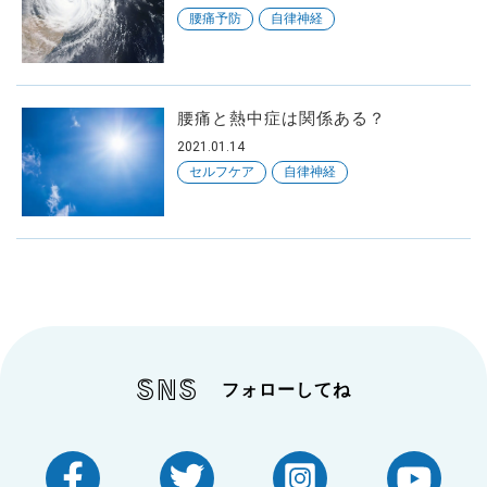
腰痛予防
自律神経
腰痛と熱中症は関係ある？
原因・きっかけ
2021.01.14
から探す
セルフケア
自律神経
対策・対処方法
から探す
SNS
フォローしてね