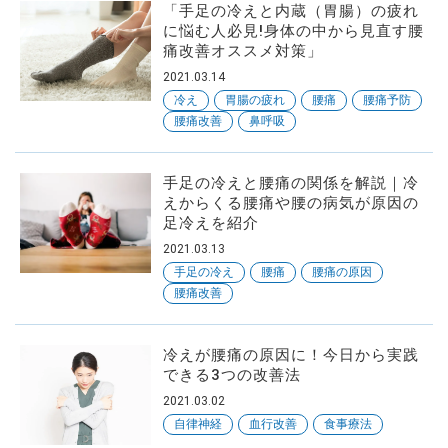
「手足の冷えと内蔵（胃腸）の疲れ
に悩む人必見!身体の中から見直す腰
痛改善オススメ対策」
SNS
フォローしてね
2021.03.14
冷え
胃腸の疲れ
腰痛
腰痛予防
腰痛改善
鼻呼吸
手足の冷えと腰痛の関係を解説｜冷
えからくる腰痛や腰の病気が原因の
足冷えを紹介
2021.03.13
手足の冷え
腰痛
腰痛の原因
腰痛改善
冷えが腰痛の原因に！今日から実践
できる3つの改善法
2021.03.02
自律神経
血行改善
食事療法