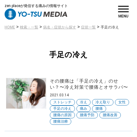
病名・症状
zen placeが発信する痛みの情報サイト
から探す
MENU
>
>
>
>
HOME
検索・一覧
病名・症状から探す
症状一覧
手足の冷え
手足の冷え
原因・きっかけ
から探す
その腰痛は「手足の冷え」のせ
い？〜冷え対策で腰痛とオサラバ〜
2021.03.14
ストレッチ
冷え
冷え取り
女性
手足の冷え
痛み
腰痛
対策・対処方法
腰痛の原因
腰痛予防
腰痛改善
から探す
腰痛治療