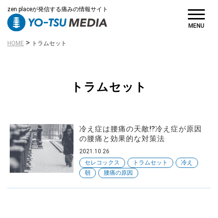
zen placeが発信する痛みの情報サイト
MENU
>
HOME
トラムセット
トラムセット
冷え症は腰痛の天敵⁉冷え症が原因
の腰痛と効果的な対策法
2021.10.26
セレコックス
トラムセット
冷え
朝
腰痛の原因