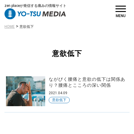
zen placeが発信する痛みの情報サイト
MENU
>
HOME
意欲低下
意欲低下
ながびく腰痛と意欲の低下は関係あ
り？腰痛とこころの深い関係
2021.04.09
意欲低下