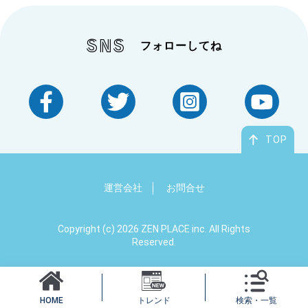
SNS
フォローしてね
TOP
病名・症状
から探す
運営会社
お問合せ
Copyright (c) 2026 ZEN PLACE inc. All Rights
Reserved.
原因・きっかけ
から探す
トレンド
検索・一覧
HOME