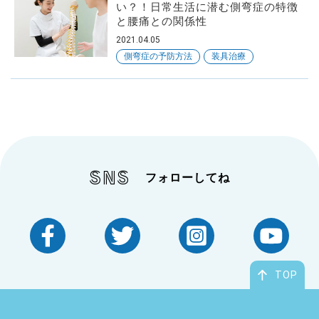
い？！日常生活に潜む側弯症の特徴
と腰痛との関係性
病名・症状
2021.04.05
から探す
側弯症の予防方法
装具治療
原因・きっかけ
SNS
フォローしてね
から探す
TOP
対策・対処方法
から探す