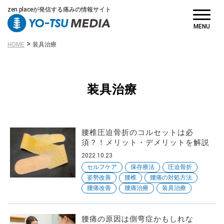
zen placeが発信する痛みの情報サイト
MENU
>
HOME
装具治療
装具治療
腰椎圧迫骨折のコルセットは必
須？！メリット・デメリットを解説
2022.10.23
セルフケア
保存療法
圧迫骨折
姿勢改善
腰椎
腰痛の対処方法
腰痛改善
腰痛治療
装具治療
腰痛の原因は側弯症かもしれな