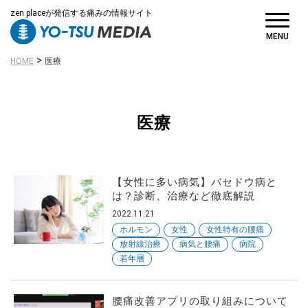
zen placeが発信する痛みの情報サイト
MENU
>
HOME
医療
対策・対処方法
から探す
医療
【女性に多い病気】バセドウ病と
SNS
フォローしてね
は？診断、治療など徹底解説
2022.11.21
ホルモン
女性
女性特有の腰痛
放射線治療
病気と腰痛
病院
若年層
腰痛改善アプリの取り組みについて