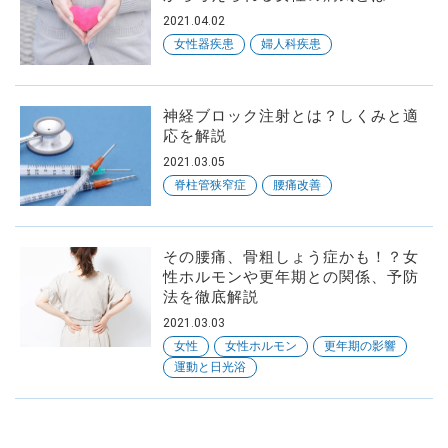
2021.04.02
女性器疾患
婦人科疾患
神経ブロック注射とは？しくみと適
応を解説
2021.03.05
脊柱管狭窄症
腰痛改善
その腰痛、骨粗しょう症かも！？女
性ホルモンや更年期との関係、予防
法を徹底解説
2021.03.03
女性
女性ホルモン
更年期の影響
運動と日光浴