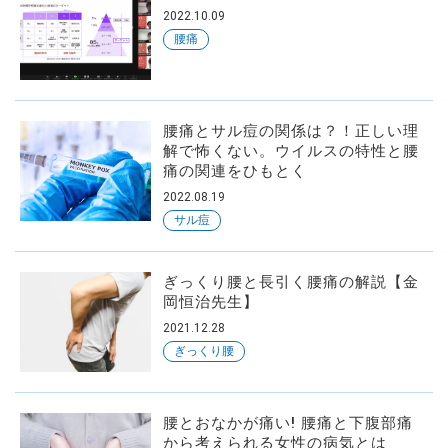
2022.10.09
腰痛
腰痛とサル痘の関係は？！正しい理
解で怖くない。ウイルスの特性と腰
痛の関連をひもとく
2022.08.19
サル痘
ぎっくり腰と長引く腰痛の解説【金
岡恒治先生】
2021.12.28
ぎっくり腰
腰とおなかが痛い! 腰痛と下腹部痛
から考えられる女性の病気とは