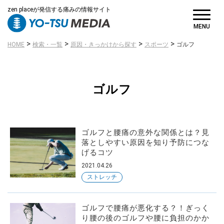
対策・対処方法
zen placeが発信する痛みの情報サイト
から探す
MENU
>
>
>
>
HOME
検索・一覧
原因・きっかけから探す
スポーツ
ゴルフ
SNS
フォローしてね
ゴルフ
ゴルフと腰痛の意外な関係とは？見
落としやすい原因を知り予防につな
げるコツ
2021.04.26
ストレッチ
ゴルフで腰痛が悪化する？！ぎっく
り腰の後のゴルフや腰に負担のかか