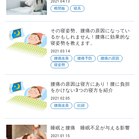
2021.04.13
から探す
椎間板
寝具
その寝姿勢、腰痛の原因になってい
るかもしれません！腰痛に効果的な
寝姿勢を教えます。
SNS
フォローしてね
2021.03.14
腰痛改善
腰痛予防
腰痛の原因
寝姿勢
腰痛の原因は寝方にあり！腰に負担
をかけない3つの寝方を紹介
2021.02.05
腰痛改善
妊婦
睡眠と腰痛 睡眠不足が与える影響
2021.01.15