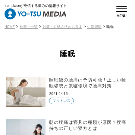
zen placeが発信する痛みの情報サイト
MENU
病名・症状
>
>
>
>
HOME
検索・一覧
対策・対処方法から探す
生活習慣
睡眠
から探す
睡眠
原因・きっかけ
睡眠後の腰痛は予防可能！正しい睡
眠姿勢と就寝環境で腰痛対策
から探す
2021.04.15
マットレス
朝の腰痛は寝具の種類が原因？腰痛
持ちの正しい寝方とは
対策・対処方法