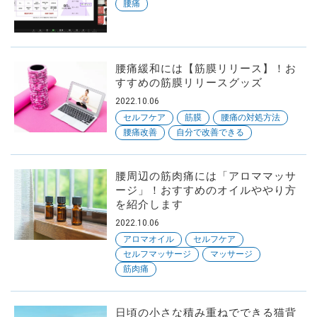
腰痛
腰痛緩和には【筋膜リリース】！お
すすめの筋膜リリースグッズ
2022.10.06
セルフケア
筋膜
腰痛の対処方法
腰痛改善
自分で改善できる
腰周辺の筋肉痛には「アロママッサ
ージ」！おすすめのオイルややり方
を紹介します
2022.10.06
アロマオイル
セルフケア
セルフマッサージ
マッサージ
筋肉痛
日頃の小さな積み重ねでできる猫背