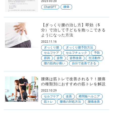
2023.03.20
腰痛
ChatGPT
【ぎっくり腰の治し方】即効（5
分）で治して子どもを抱っこできる
ようになった方法
2022.11.16
ぎっくり腰
ぎっくり腰予防方法
セルフケア
セルフチェック
予防
原因
姿勢
姿勢改善
生活動作
腰の筋肉が痛い
自分で改善できる
腰痛は筋トレで改善される？！腰痛
の種類別におすすめの筋トレを解説
2022.10.29
セルフケア
改善
椎間板ヘルニア
筋トレ
腰痛の対処方法
腰痛改善