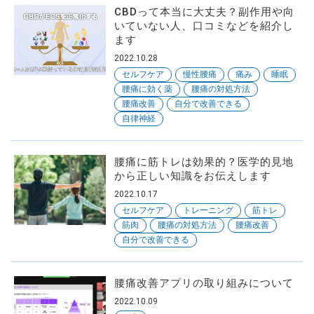
CBDって本当に大丈夫？副作用や向
いていない人、口コミなどを紹介し
ます
2022.10.28
セルフケア
慢性腰痛
痛み
睡眠
腰痛に効く薬
腰痛の対処方法
腰痛改善
自分で改善できる
自律神経
腰痛に筋トレは効果的？医学的見地
から正しい知識をお伝えします
2022.10.17
セルフケア
トレーニング
筋トレ
筋肉
腰痛の対処方法
腰痛改善
自分で改善できる
腰痛改善アプリの取り組みについて
2022.10.09