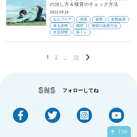
の治し方＆猫背のチェック方法
2022.09.26
セルフケア
原因
姿勢
姿勢改善
座る姿勢
猫背
猫背の改善方法
生活習慣
筋トレ
1
2
…
15
SNS
フォローしてね
TOP