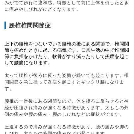
みがでて歩行に違和感。特徴として前に上体を倒したとき
に痛みやしびれがひどくなります。
腰椎椎間関節症
上下の腰椎をつないでいる腰椎の後にある関節で、椎間関
節を痛めたときに起こる病気です。日常生活の中で椎間関
節に負担をかけたり、軟骨がすり減ったりして炎症を起こ
して腰痛になります。
太って腰椎が後ろに反った姿勢が続いても起こります。椎
間関節を急に捻って炎症を起こすとギックリ腰になりま
す。
腰椎の一番後にある関節なので、体を後ろに反らせると神
経が圧迫され痛みが強くなる特徴があります。太ももの外
側の痛みや腰の痛み・脚のしびれなどの症状がでます。
圧迫するので痛みが強くなる特徴があり、腰の痛みや脚の
しびれ、太ももの外側の痛みなどが起こります。