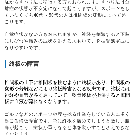
症からすべり症に移行する方もおられます。すべり症は分
離症の状態が不安定になって起こりますが、スポーツをし
ていなくても40代～50代の人は椎間板の変形によって起
こります。
自覚症状がない方もおられますが、神経を刺激すると下肢
にしびれや痛みの症状を訴える人もいて、脊柱管狭窄症に
なりやすいです。
終板の障害
椎間板の上下に椎間板を挟むように終板があり、椎間板の
変形や分離などにより終板障害となる疾患です。終板には
神経や血管が多く通っていて、軟骨終板が損傷すると椎間
板に血液が流れなくなります。
ゴルフなどのスポーツや腰を捻る作業をしている人に多く
起こる終板障害です。急に終板を痛めてしまうと激しい腰
痛が起こり、症状が重くなると体を動かすことさえできな
くなります。