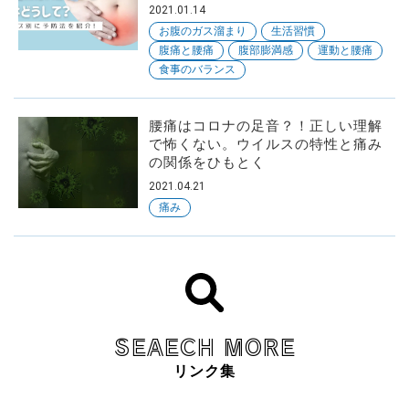
2021.01.14
お腹のガス溜まり
生活習慣
腹痛と腰痛
腹部膨満感
運動と腰痛
食事のバランス
腰痛はコロナの足音？！正しい理解
で怖くない。ウイルスの特性と痛み
の関係をひもとく
2021.04.21
痛み
SEAECH MORE
リンク集