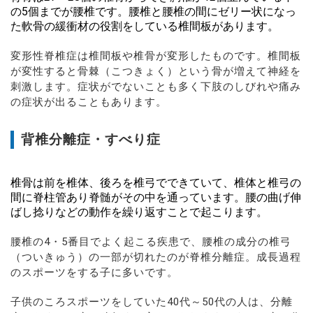
の5個までが腰椎です。腰椎と腰椎の間にゼリー状になっ
た軟骨の緩衝材の役割をしている椎間板があります。
変形性脊椎症は椎間板や椎骨が変形したものです。椎間板
が変性すると骨棘（こつきょく）という骨が増えて神経を
刺激します。症状がでないことも多く下肢のしびれや痛み
の症状が出ることもあります。
背椎分離症・すべり症
椎骨は前を椎体、後ろを椎弓でできていて、椎体と椎弓の
間に脊柱管あり脊髄がその中を通っています。腰の曲げ伸
ばし捻りなどの動作を繰り返すことで起こります。
腰椎の4・5番目でよく起こる疾患で、腰椎の成分の椎弓
（ついきゅう）の一部が切れたのが脊椎分離症。成長過程
のスポーツをする子に多いです。
子供のころスポーツをしていた40代～50代の人は、分離