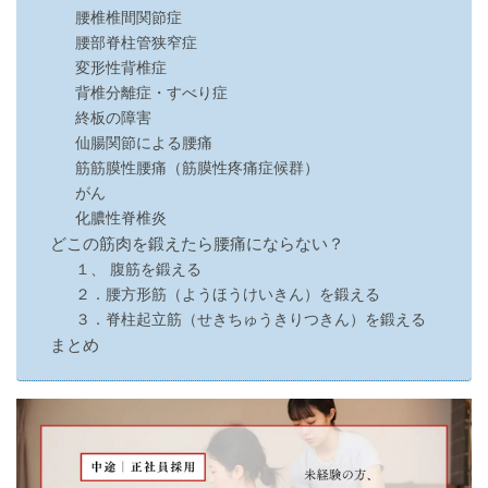
腰椎椎間関節症
腰部脊柱管狭窄症
変形性背椎症
背椎分離症・すべり症
終板の障害
仙腸関節による腰痛
筋筋膜性腰痛（筋膜性疼痛症候群）
がん
化膿性脊椎炎
どこの筋肉を鍛えたら腰痛にならない？
１、 腹筋を鍛える
２．腰方形筋（ようほうけいきん）を鍛える
３．脊柱起立筋（せきちゅうきりつきん）を鍛える
まとめ