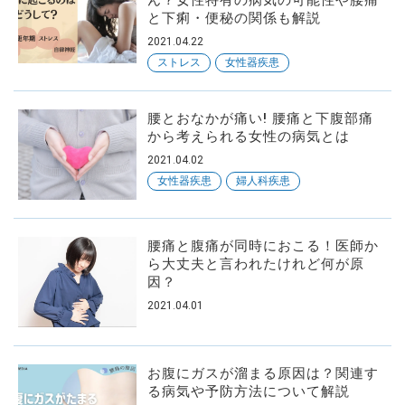
と下痢・便秘の関係も解説
2021.04.22
ストレス
女性器疾患
腰とおなかが痛い! 腰痛と下腹部痛
から考えられる女性の病気とは
2021.04.02
女性器疾患
婦人科疾患
腰痛と腹痛が同時におこる！医師か
ら大丈夫と言われたけれど何が原
因？
2021.04.01
お腹にガスが溜まる原因は？関連す
る病気や予防方法について解説