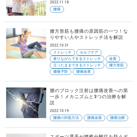
2022.11.18
腰痛
腰方形筋も腰痛の原因筋の一つ！な
りやすい人やストレッチ法を解説
2022.10.31
ストレッチ
セルフケア
座りながらできるストレッチ
改善
立ったままできるストレッチ
腰方形筋
腰痛予防
腰痛改善
腰のブロック注射は腰痛改善への第
一歩！メカニズムと3つの治療を解
説
2022.10.19
腰痛の対処方法
腰痛改善
腰痛治療
スポーツ選手が腰椎分離症を疑うポ