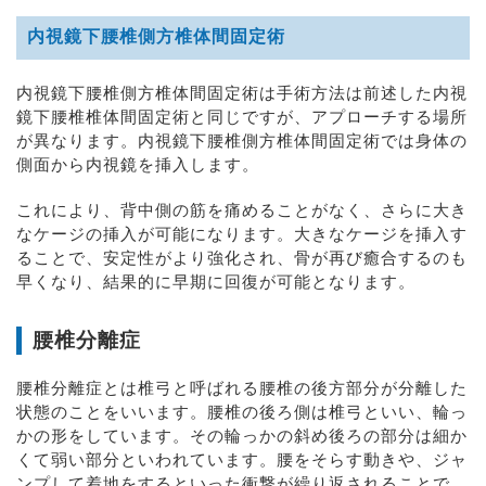
内視鏡下腰椎側方椎体間固定術
内視鏡下腰椎側方椎体間固定術は手術方法は前述した内視
鏡下腰椎椎体間固定術と同じですが、アプローチする場所
が異なります。内視鏡下腰椎側方椎体間固定術では身体の
側面から内視鏡を挿入します。
これにより、背中側の筋を痛めることがなく、さらに大き
なケージの挿入が可能になります。大きなケージを挿入す
ることで、安定性がより強化され、骨が再び癒合するのも
早くなり、結果的に早期に回復が可能となります。
腰椎分離症
腰椎分離症とは椎弓と呼ばれる腰椎の後方部分が分離した
状態のことをいいます。腰椎の後ろ側は椎弓といい、輪っ
かの形をしています。その輪っかの斜め後ろの部分は細か
くて弱い部分といわれています。腰をそらす動きや、ジャ
ンプして着地をするといった衝撃が繰り返されることで、