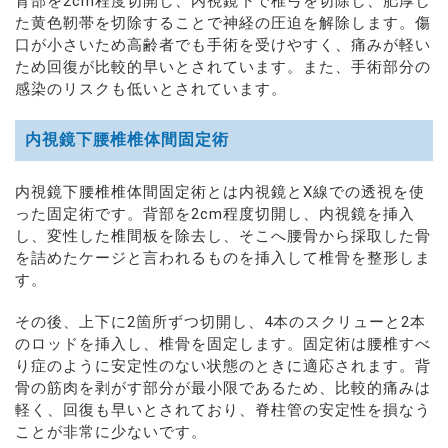
背部を2cm程度切開し、内視鏡下で椎弓を切除し、肥厚し
た黄色靭帯を切除することで神経の圧迫を解除します。傷
口が小さいため高齢者でも手術を受けやすく、痛みが軽い
ため回復が比較的早いとされています。また、手術部分の
感染のリスクも低いとされています。
内視鏡下腰椎椎体間固定術
内視鏡下腰椎椎体間固定術とは内視鏡とX線での透視を使
った固定術です。背部を2cm程度切開し、内視鏡を挿入
し、変性した椎間板を除去し、そこへ腰骨から採取した骨
を詰めたケージと言われるものを挿入して椎骨を整形しま
す。
その後、上下に2箇所ずつ切開し、4本のスクリューと2本
のロッドを挿入し、椎骨を固定します。固定術は腰椎すべ
り症のように安定性のない状態のときに適応されます。背
骨の筋肉を剥がす部分が最小限であるため、比較的痛みは
軽く、回復も早いとされており、脊柱管の安定性を損なう
ことが非常に少ないです。