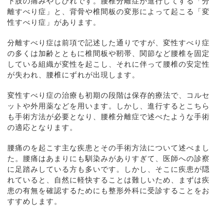
下肢の痛みやしびれです。腰椎分離症が進行してする「分
離すべり症」と、背骨や椎間板の変形によって起こる「変
性すべり症」があります。
分離すべり症は前項で記述した通りですが、変性すべり症
の多くは加齢とともに椎間板や靭帯、関節など腰椎を固定
している組織が変性を起こし、それに伴って腰椎の安定性
が失われ、腰椎にずれが出現します。
変性すべり症の治療も初期の段階は保存的療法で、コルセ
ットや外用薬などを用います。しかし、進行するとこちら
も手術方法が必要となり、腰椎分離症で述べたような手術
の適応となります。
腰痛のを起こす主な疾患とその手術方法について述べまし
た。腰痛はあまりにも馴染みがありすぎて、医師への診察
に足踏みしている方も多いです。しかし、そこに疾患が隠
れていると、自然に軽快することは難しいため、まずは疾
患の有無を確認するためにも整形外科に受診することをお
すすめします。