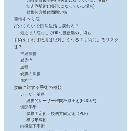
分離部修復手術(偽関節になっていない場合)
筋肉剥離術(偽関節になっている場合)
腰椎後方椎体間固定術
腰椎すべり症
どのくらいで日常生活に戻れる？
最近は入院なしでOKな低侵襲の手術も
手術をすれば腰痛は絶対よくなる？手術によるリスク
は？
神経損傷
感染症
血種
硬膜の損傷
血栓症
腰痛に対する手術の種類
レーザー治療
経皮的レーザー椎間板減圧術(PLDD法)
切開手術
腰椎固定術：後側方固定術（PLF）
椎弓形成術
内視鏡下手術