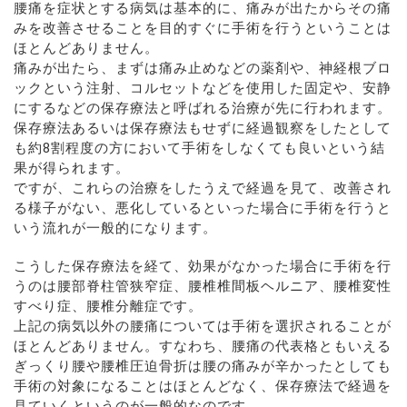
腰痛を症状とする病気は基本的に、痛みが出たからその痛
みを改善させることを目的すぐに手術を行うということは
ほとんどありません。
痛みが出たら、まずは痛み止めなどの薬剤や、神経根ブロ
ックという注射、コルセットなどを使用した固定や、安静
にするなどの保存療法と呼ばれる治療が先に行われます。
保存療法あるいは保存療法もせずに経過観察をしたとして
も約8割程度の方において手術をしなくても良いという結
果が得られます。
ですが、これらの治療をしたうえで経過を見て、改善され
る様子がない、悪化しているといった場合に手術を行うと
いう流れが一般的になります。
こうした保存療法を経て、効果がなかった場合に手術を行
うのは腰部脊柱管狭窄症、腰椎椎間板ヘルニア、腰椎変性
すべり症、腰椎分離症です。
上記の病気以外の腰痛については手術を選択されることが
ほとんどありません。すなわち、腰痛の代表格ともいえる
ぎっくり腰や腰椎圧迫骨折は腰の痛みが辛かったとしても
手術の対象になることはほとんどなく、保存療法で経過を
見ていくというのが一般的なのです。