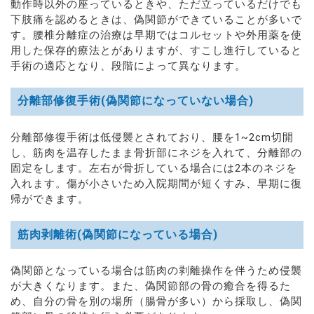
動作時以外の座っているときや、ただ立っているだけでも
下肢痛を認めるときは、偽関節ができていることが多いで
す。腰椎分離症の治療は早期ではコルセットや外用薬を使
用した保存的療法とがありますが、すこし進行していると
手術の適応となり、段階によって異なります。
分離部修復手術(偽関節になっていない場合)
分離部修復手術は低侵襲とされており、腰を1~2cm切開
し、筋肉を温存したまま骨折部にネジを入れて、分離部の
固定をします。左右が骨折している場合には2本のネジを
入れます。傷が小さいため入院期間が短くすみ、早期に復
帰ができます。
筋肉剥離術(偽関節になっている場合)
偽関節となっている場合は筋肉の剥離操作を伴うため侵襲
が大きくなります。また、偽関節部の骨の癒合を得るた
め、自分の骨を別の場所（腸骨が多い）から採取し、偽関