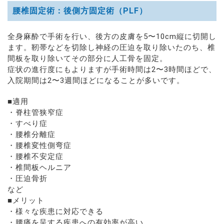
腰椎固定術：後側方固定術（PLF）
全身麻酔で手術を行い、後方の皮膚を5〜10cm縦に切開し
ます。靭帯などを切除し神経の圧迫を取り除いたのち、椎
間板を取り除いてその部分に人工骨を固定。
症状の進行度にもよりますが手術時間は2〜3時間ほどで、
入院期間は2〜3週間ほどになることが多いです。
■適用
・脊柱管狭窄症
・すべり症
・腰椎分離症
・腰椎変性側弯症
・腰椎不安定症
・椎間板ヘルニア
・圧迫骨折
など
■メリット
・様々な疾患に対応できる
・腰痛を呈する疾患への有効率が高い