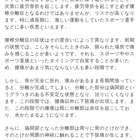
次第に疲労骨折を起こします。疲労骨折を起こすと必ず腰
椎分離症となるわけではありませんが、リスクが高くなり
ます。特に成長期に、激しい運動をしていたスポーツ選手
などに多い疾患といえます。
腰椎分離症の症状はその度合いによって異なります。初期
の状態では、こしをそらしたときのみ、限られた場所で痛
みを感じることが多いようです。それも、スポーツ中やス
ポーツ直後といったタイミングで自覚することが多いた
め、腰痛があまり気にならない人も多い段階です。
しかし、骨が完全に折れ、痛みがあるまま長期間放ってい
ると、分離が完成してしまい、分離した部分は偽関節とい
うグラつきのある不安定な状態となり、治りにくくなりま
ます。この段階では、腰痛以外に下肢痛が出現します。ま
た、この段階での腰痛は既に分離部は炎症を起こしてお
り、水かたまるようになります。
さらに、偽関節となった分離部は周りに骨のとげができ、
そのとげが周囲の神経に触れることで下肢痛が生じます。