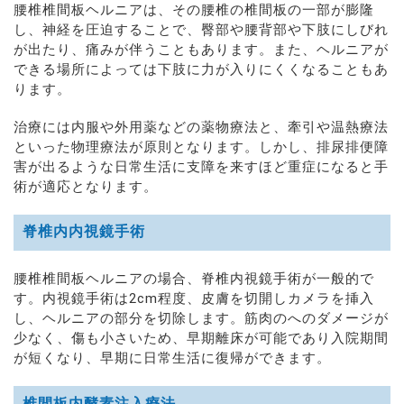
腰椎椎間板ヘルニアは、その腰椎の椎間板の一部が膨隆
し、神経を圧迫することで、臀部や腰背部や下肢にしびれ
が出たり、痛みが伴うこともあります。また、ヘルニアが
できる場所によっては下肢に力が入りにくくなることもあ
ります。
治療には内服や外用薬などの薬物療法と、牽引や温熱療法
といった物理療法が原則となります。しかし、排尿排便障
害が出るような日常生活に支障を来すほど重症になると手
術が適応となります。
脊椎内内視鏡手術
腰椎椎間板ヘルニアの場合、脊椎内視鏡手術が一般的で
す。内視鏡手術は2cm程度、皮膚を切開しカメラを挿入
し、ヘルニアの部分を切除します。筋肉のへのダメージが
少なく、傷も小さいため、早期離床が可能であり入院期間
が短くなり、早期に日常生活に復帰ができます。
椎間板内酵素注入療法