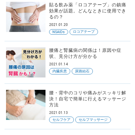
貼る飲み薬「ロコアテープ」の鎮痛
効果が話題。どんなときに使用でき
るの？
2021.01.20
ロコアテープ
NSAIDs
腰痛と腎臓病の関係は！原因や症
状、見分け方が分かる
2021.01.14
内臓疾患
尿路結石
腰・背中のコリや痛みがスッキリ解
決！自宅で簡単に行えるマッサージ
方法
2021.01.13
セルフケア
セルフマッサージ