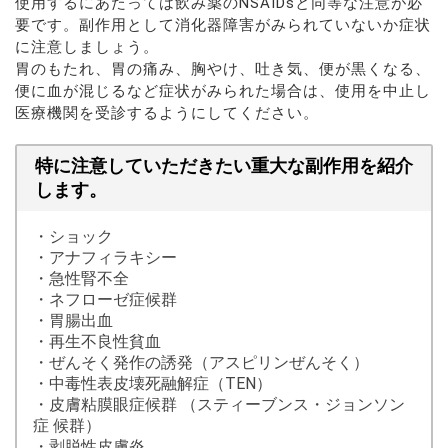
使用するにあたっては飲み薬のNSAIDsと同等な注意が必
要です。副作用として消化器障害がみられていないか症状
に注意しましょう。
胃のもたれ、胃の痛み、胸やけ、吐き気、便が黒くなる、
便に血が混じるなど症状がみられた場合は、使用を中止し
医療機関を受診するようにしてください。
特に注意していただきたい重大な副作用を紹介
します。
・ショック
・アナフィラキシー
・急性腎不全
・ネフローゼ症候群
・胃腸出血
・再生不良性貧血
・ぜんそく発作の誘発（アスピリンぜんそく）
・中毒性表皮壊死融解症（TEN）
・皮膚粘膜眼症候群 （スティーブンス・ジョンソン
症 候群）
・剥脱性皮膚炎