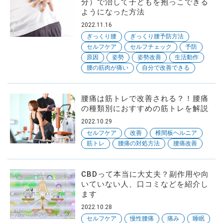
分）で治して子どもを抱っこできる
ようになった方法
2022.11.16
ぎっくり腰
ぎっくり腰予防方法
セルフケア
セルフチェック
予防
原因
姿勢
姿勢改善
生活動作
腰の筋肉が痛い
自分で改善できる
腰痛は筋トレで改善される？！腰痛
の種類別におすすめの筋トレを解説
2022.10.29
セルフケア
改善
椎間板ヘルニア
筋トレ
腰痛の対処方法
腰痛改善
CBDって本当に大丈夫？副作用や向
いていない人、口コミなどを紹介し
ます
2022.10.28
セルフケア
慢性腰痛
痛み
睡眠