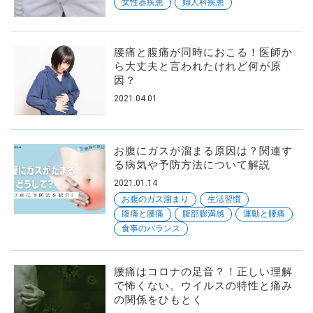
女性器疾患
婦人科疾患
腰痛と腹痛が同時におこる！医師か
ら大丈夫と言われたけれど何が原
因？
2021.04.01
お腹にガスが溜まる原因は？関連す
る病気や予防方法について解説
2021.01.14
お腹のガス溜まり
生活習慣
腹痛と腰痛
腹部膨満感
運動と腰痛
食事のバランス
腰痛はコロナの足音？！正しい理解
で怖くない。ウイルスの特性と痛み
の関係をひもとく