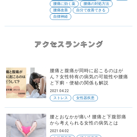
腰痛に効く薬
腰痛の対処方法
腰痛改善
自分で改善できる
自律神経
アクセスランキング
腰痛と腹痛が同時に起こるのはが
ん？女性特有の病気の可能性や腰痛
と下痢・便秘の関係も解説
2021.04.22
ストレス
女性器疾患
腰とおなかが痛い! 腰痛と下腹部痛
から考えられる女性の病気とは
2021.04.02