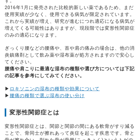
す。
2016年1月に発売された比較的新しい薬であるため、まだ
使用実績が少なく、使用できる病気が限定されています。
これから実績が増え、研究が進むにつれ適応になる病気が
増えてくる可能性はありますが、現段階では変形性関節症
のみの適応になります。
ぎっくり腰などの腰痛や、首や肩の痛みの場合は、他の消
炎鎮痛剤として飲み薬や湿布薬が処方されますので安心し
てください。
腰痛や肩こりに最適な湿布の種類や選び方については下記
の記事を参考にしてみてください。
▶
ロキソニンの湿布の種類や効果について
▶
腰痛の種類で選ぶ湿布の使い分け
変形性関節症とは
変形性関節症とは、関節と関節の間にある軟骨がすり減る
ことで、骨同士が擦れあって炎症を起こす疾患です。骨と
骨が擦れ合い、削れた骨が骨棘(こっきょく)というトゲの