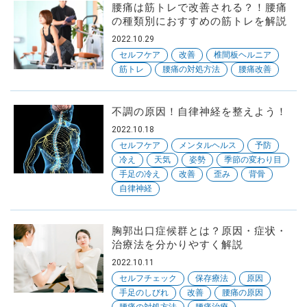
腰痛は筋トレで改善される？！腰痛
の種類別におすすめの筋トレを解説
SNS
フォローしてね
2022.10.29
セルフケア
改善
椎間板ヘルニア
筋トレ
腰痛の対処方法
腰痛改善
不調の原因！自律神経を整えよう！
2022.10.18
セルフケア
メンタルヘルス
予防
冷え
天気
姿勢
季節の変わり目
手足の冷え
改善
歪み
背骨
自律神経
胸郭出口症候群とは？原因・症状・
治療法を分かりやすく解説
2022.10.11
セルフチェック
保存療法
原因
手足のしびれ
改善
腰痛の原因