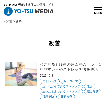
から探す
zen placeが発信する痛みの情報サイト
MENU
>
HOME
改善
原因・きっかけ
改善
から探す
腰方形筋も腰痛の原因筋の一つ！な
りやすい人やストレッチ法を解説
2022.10.31
ストレッチ
セルフケア
対策・対処方法
座りながらできるストレッチ
改善
から探す
立ったままできるストレッチ
腰方形筋
腰痛予防
腰痛改善