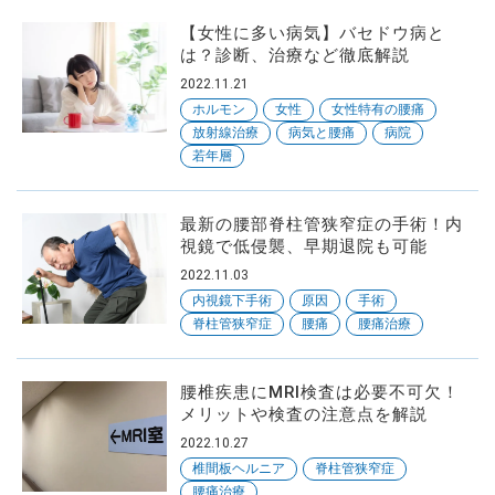
【女性に多い病気】バセドウ病と
は？診断、治療など徹底解説
2022.11.21
ホルモン
女性
女性特有の腰痛
放射線治療
病気と腰痛
病院
若年層
最新の腰部脊柱管狭窄症の手術！内
視鏡で低侵襲、早期退院も可能
2022.11.03
内視鏡下手術
原因
手術
脊柱管狭窄症
腰痛
腰痛治療
腰椎疾患にMRI検査は必要不可欠！
メリットや検査の注意点を解説
2022.10.27
椎間板ヘルニア
脊柱管狭窄症
腰痛治療