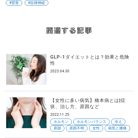
#背骨
#自律神経
関連する記事
GLP-1ダイエットとは？効果と危険
性
2023.04.30
【女性に多い病気】橋本病とは|症
状、治し方、原因など
2022.11.25
ホルモン
ホルモンバランス
冷え
原因
原因不明
女性
病気と腰痛