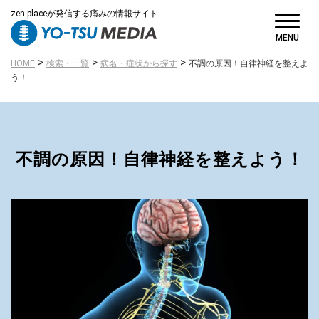
zen placeが発信する痛みの情報サイト
MENU
>
>
>
HOME
検索・一覧
病名・症状から探す
不調の原因！自律神経を整えよ
う！
不調の原因！自律神経を整えよう！