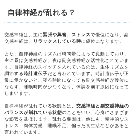
自律神経が乱れる？
交感神経は、主に
緊張や興奮、ストレス
で優位になり、副
交感神経は、
リラックスしている時
に優位になります。
また、自律神経のリズムは時間帯によって変動しており、
主に昼は交感神経が、夜は副交感神経が活性化されていま
す。自律神経のスイッチを入れているのは、生体リズムを
調節する
時計遺伝子
だと言われています。時計遺伝子が正
常に働かないと、寝る時間になっても副交感神経が優位に
ならず、睡眠時間が少なくなり、体調を崩す原因になって
しまいます。
自律神経が乱れている状態とは、
交感神経と副交感神経の
バランスが崩れている状態
のことをいい、心身にさまざま
な影響を及ぼします。乱れる要因は、他にも、精神的なス
トレス、肉体労働、睡眠不足、偏った食生活などがあると
言われています。