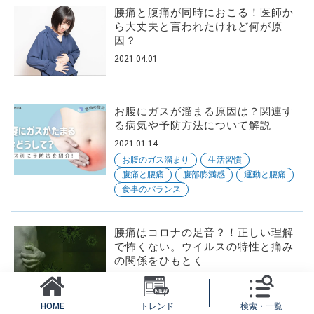
腰痛と腹痛が同時におこる！医師か
ら大丈夫と言われたけれど何が原
因？
2021.04.01
お腹にガスが溜まる原因は？関連す
る病気や予防方法について解説
2021.01.14
お腹のガス溜まり
生活習慣
腹痛と腰痛
腹部膨満感
運動と腰痛
食事のバランス
腰痛はコロナの足音？！正しい理解
で怖くない。ウイルスの特性と痛み
の関係をひもとく
2021.04.21
痛み
トレンド
検索・一覧
HOME