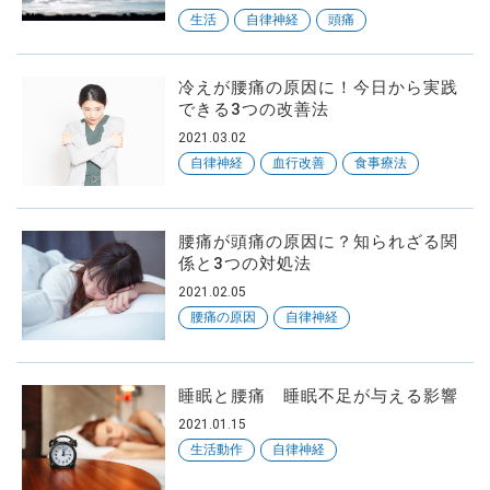
生活
自律神経
頭痛
冷えが腰痛の原因に！今日から実践
できる3つの改善法
2021.03.02
自律神経
血行改善
食事療法
腰痛が頭痛の原因に？知られざる関
係と3つの対処法
2021.02.05
腰痛の原因
自律神経
睡眠と腰痛 睡眠不足が与える影響
2021.01.15
生活動作
自律神経