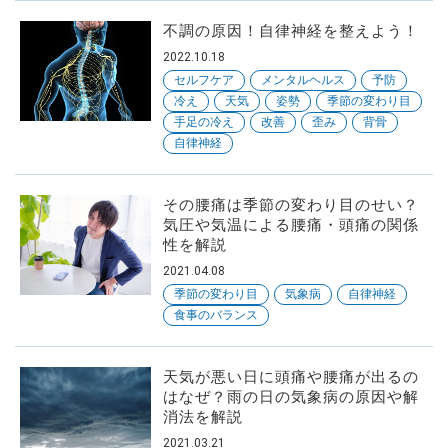
不調の原因！自律神経を整えよう！
2022.10.18
セルフケア
メンタルヘルス
予防
冷え
天気
姿勢
季節の変わり目
手足の冷え
改善
歪み
背骨
自律神経
その腰痛は季節の変わり目のせい？
気圧や気温による腰痛・頭痛の関係
性を解説
2021.04.08
季節の変わり目
気象病
自律神経
食事のバランス
天気が悪い日に頭痛や腰痛が出るの
はなぜ？雨の日の気象病の原因や解
消法を解説
2021.03.21