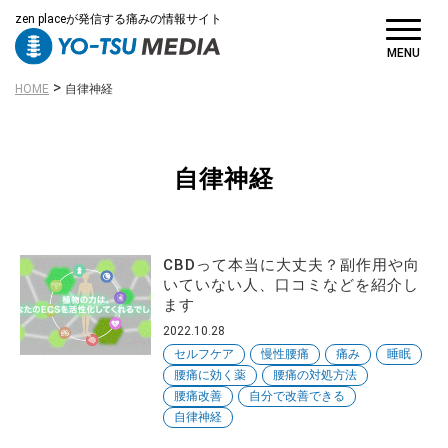
zen placeが発信する痛みの情報サイト
MENU
>
HOME
自律神経
自律神経
CBDって本当に大丈夫？副作用や向
いていない人、口コミなどを紹介し
ます
2022.10.28
セルフケア
慢性腰痛
痛み
睡眠
腰痛に効く薬
腰痛の対処方法
腰痛改善
自分で改善できる
自律神経