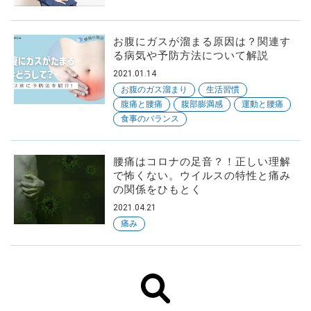
お腹にガスが溜まる原因は？関連す
る病気や予防方法について解説
2021.01.14
お腹のガス溜まり
生活習慣
腹痛と腰痛
腹部膨満感
運動と腰痛
食事のバランス
腰痛はコロナの足音？！正しい理解
で怖くない。ウイルスの特性と痛み
の関係をひもとく
2021.04.21
痛み