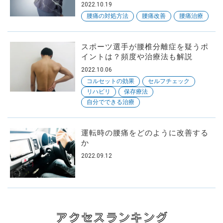
2022.10.19
腰痛の対処方法
腰痛改善
腰痛治療
スポーツ選手が腰椎分離症を疑うポ
イントは？頻度や治療法も解説
2022.10.06
コルセットの効果
セルフチェック
リハビリ
保存療法
自分でできる治療
運転時の腰痛をどのように改善する
か
2022.09.12
アクセスランキング