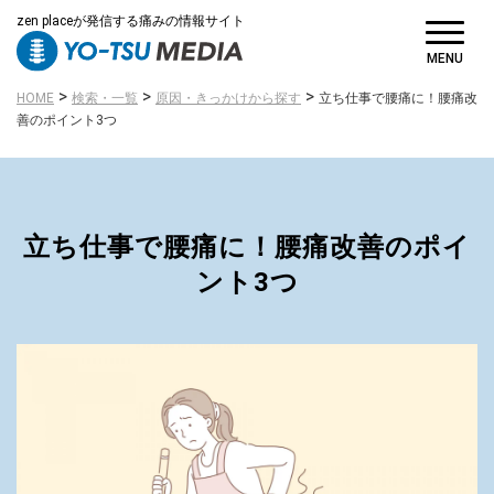
zen placeが発信する痛みの情報サイト
MENU
>
>
>
HOME
検索・一覧
原因・きっかけから探す
立ち仕事で腰痛に！腰痛改
善のポイント3つ
立ち仕事で腰痛に！腰痛改善のポイ
ント3つ