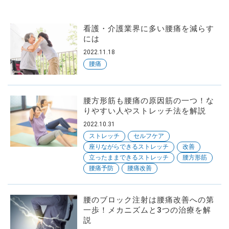
看護・介護業界に多い腰痛を減らす
には
2022.11.18
腰痛
腰方形筋も腰痛の原因筋の一つ！な
りやすい人やストレッチ法を解説
2022.10.31
ストレッチ
セルフケア
座りながらできるストレッチ
改善
立ったままできるストレッチ
腰方形筋
腰痛予防
腰痛改善
腰のブロック注射は腰痛改善への第
一歩！メカニズムと3つの治療を解
説