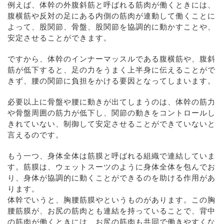
例えば、体幹の外腹斜筋と呼ばれる筋肉が働くときには、
腹横筋や反対の足にある内側の筋肉が連動して働くことに
よって、股関節、骨盤、股関節を協調的に動かすことや、
安定させることができます。
ですから、体幹のインナーマッスルである腹横筋や、腹斜
筋が低下すると、足の力をうまく上半身に伝えることがで
きず、腰の関節に負担をかける要因となってしまいます。
必要以上に骨盤や腰に動きが出てしまうのは、体幹の筋力
や骨盤周囲の筋力が低下し、関節の動きをコントロールし
きれていない、制御して安定させることができていないと
言えるのです。
もう一つ、身体全体は筋膜と呼ばれる組織で連結していま
す。筋膜は、ウェットスーツのように身体全体を包んでお
り、身体が協調的に動くことができるのを助ける作用があ
ります。
体幹でいうと、胸腰筋膜やというものがあります。この胸
腰筋膜が、お尻の筋肉とも連結を持っていることで、背中
の筋肉が働くときには、お尻の筋肉も共同で働きやすくな