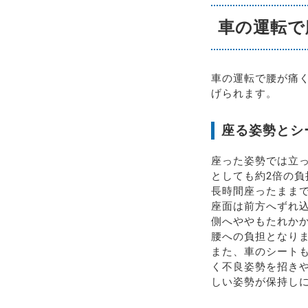
車の運転で
車の運転で腰が痛
げられます。
座る姿勢とシ
座った姿勢では立
としても約2倍の
長時間座ったまま
座面は前方へずれ
側へややもたれか
腰への負担となり
また、車のシート
く不良姿勢を招き
しい姿勢が保持し