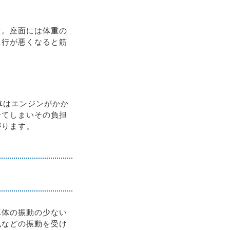
す。座面には体重の
血行が悪くなると筋
車はエンジンがかか
せてしまいその負担
がります。
車体の振動の少ない
風などの振動を受け