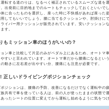
に運転する道のりは、なるべく補正されているスムーズな道を
す。出発前に目的地までのルートもチェックしておくといいで
の体に合ったものを選択し、座った時に不快感があれば座った
利用してもいいでしょう。腰に当てるクッションや、肘掛けに
ライバー用クッションが販売されています。安いクッションな
きます。
りもミッション車のほうがいいの？
ション車と比較して片足のみがペダル上にあるため、オートマ
りやすいと言われています。オートマ車だから腰痛になるとい
足の動きに左右差が出やすい分、腰痛にも注意が必要です。
！正しいドライビングポジションチェック
グポジションは、腰痛の予防、改善になるだけでなく運転中の
家族共有で車を使っている人は、前の人が使ったままの状態で
にあったシートの位置に変えてから運転し始めるように気をつ