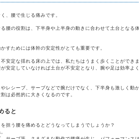
なく、腰で生じる痛みです。
ける腰の役割は、下半身や上半身の動きに合わせて土台となる
動かすためには体幹の安定性がとても重要です。
、不安定な揺れる床の上では、私たちはうまく歩くことができ
腰が安定していなければ土台が不安定となり、腕や足は効率よ
クやレシーブ、サーブなどで腕だけでなく、下半身も激しく動
役割は必然的に大きくなるのです。
めると
台を担う腰を痛めるとどうなってしまうでしょうか？
ね。
ブ、サーブ等。さまざまな動作で腰痛が生じ、パフォーマンス