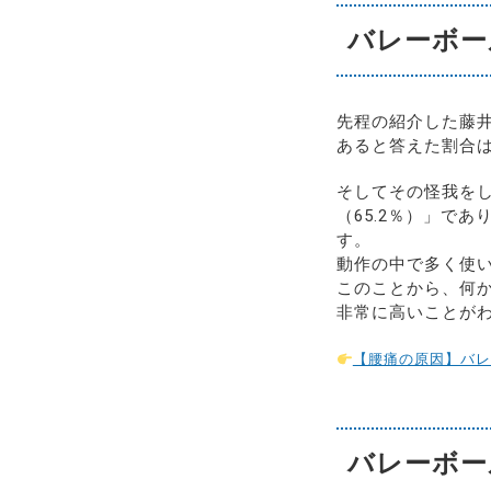
バレーボー
先程の紹介した藤井
あると答えた割合は
そしてその怪我を
（65.2％）」であ
す。
動作の中で多く使い
このことから、何
非常に高いことが
【腰痛の原因】バレ
バレーボー