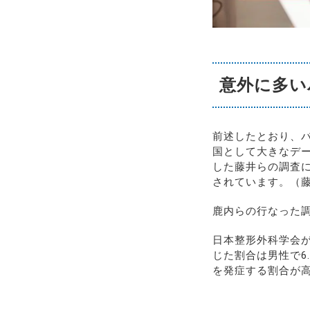
意外に多い
前述したとおり、
国として大きなデ
した藤井らの調査に
されています。（藤
鹿内らの行なった調
日本整形外科学会
じた割合は男性で6
を発症する割合が高