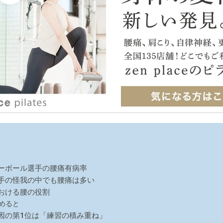
ーボール選手の腰痛有病率
手の怪我の中でも腰痛は多い
おける腰の役割
めると
因の第1位は「練習の積み重ね」