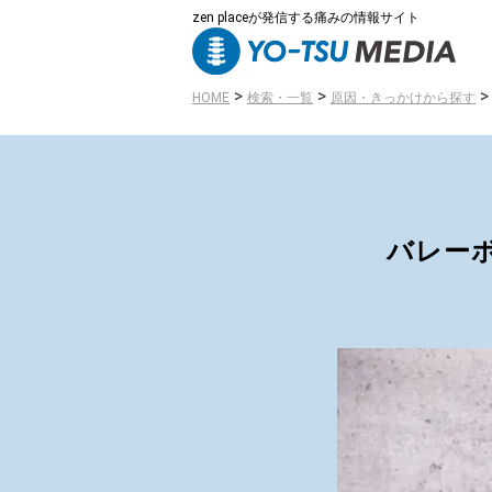
zen placeが発信する痛みの情報サイト
>
>
HOME
検索・一覧
原因・きっかけから探す
バレー