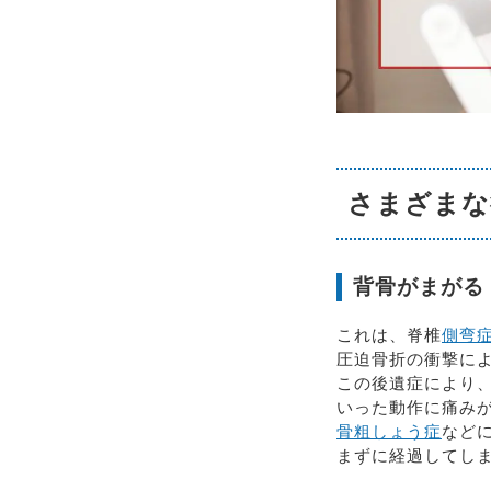
さまざまな
背骨がまがる
これは、脊椎
側弯
圧迫骨折の衝撃に
この後遺症により
いった動作に痛み
骨粗しょう症
など
まずに経過してし