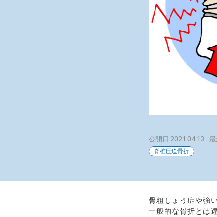
公開日:2021.04.13
最
脊椎圧迫骨折
骨粗しょう症や強
一般的な骨折とは