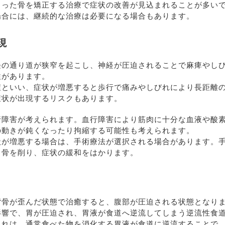
まった骨を矯正する治療で症状の改善が見込まれることが多い
場合には、継続的な治療は必要になる場合もあります。
現
経の通り道が狭窄を起こし、神経が圧迫されることで麻痺やし
性があります。
症といい、症状が増悪すると歩行で痛みやしびれにより長距離
症状が出現するリスクもあります。
行障害が考えられます。血行障害により筋肉に十分な血液や酸
の動きが鈍くなったり拘縮する可能性も考えられます。
状が増悪する場合は、手術療法が選択される場合があります。
る骨を削り、症状の緩和をはかります。
背骨が歪んだ状態で治癒すると、腹部が圧迫される状態となり
影響で、胃が圧迫され、胃液が食道へ逆流してしまう逆流性食
これは、通常食べた物を消化する胃液が食道に逆流することで