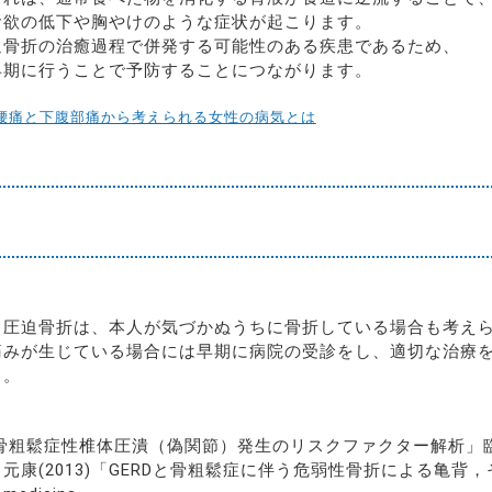
食欲の低下や胸やけのような症状が起こります。
迫骨折の治癒過程で併発する可能性のある疾患であるため、
早期に行うことで予防することにつながります。
 腰痛と下腹部痛から考えられる女性の病気とは
る圧迫骨折は、本人が気づかぬうちに骨折している場合も考え
痛みが生じている場合には早期に病院の受診をし、適切な治療
う。
2)「骨粗鬆症性椎体圧潰（偽関節）発生のリスクファクター解析」
元康(2013)「GERDと骨粗鬆症に伴う危弱性骨折による亀背