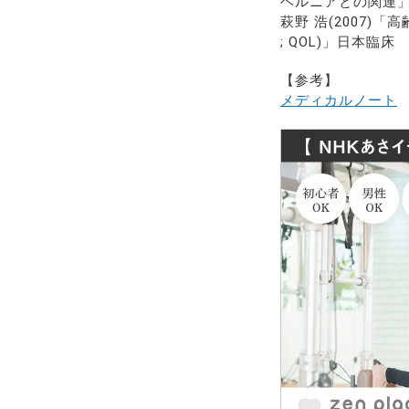
ヘルニアとの関連」me
萩野 浩(2007)
; QOL)」日本臨床
【参考】
メディカルノート