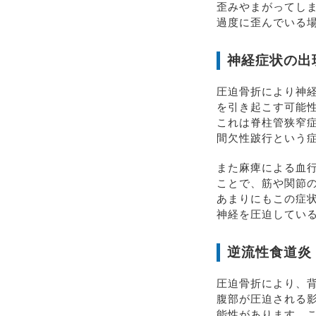
歪みやまがってし
過度に歪んでいる
神経症状の出
圧迫骨折により神
を引き起こす可能
これは脊柱管狭窄
間欠性跛行という
また麻痺による血
ことで、筋や関節
あまりにもこの症
神経を圧迫してい
逆流性食道炎
圧迫骨折により、
腹部が圧迫される
能性があります。