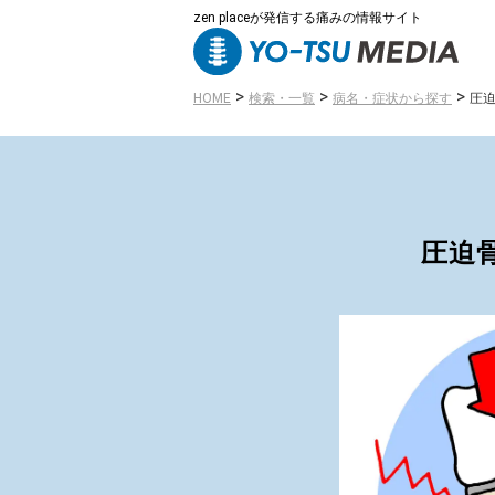
zen placeが発信する痛みの情報サイト
>
>
>
HOME
検索・一覧
病名・症状から探す
圧
圧迫