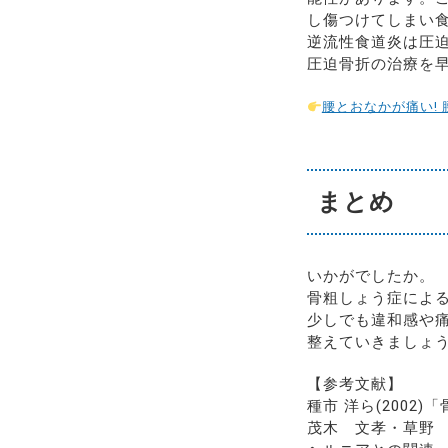
し傷つけてしまい
逆流性食道炎は圧
圧迫骨折の治療を
腰とおなかが痛い!
まとめ
いかがでしたか。
骨粗しょう症によ
少しでも違和感や
整えていきましょ
【参考文献】
種市 洋ら(200
茂木 文孝・草野 