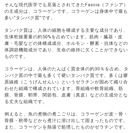
そんな現代医学でも見落とされてきたFascia（ファシア）
の主成分は、コラーゲンです。コラーゲンは身体中で最も
多い“タンパク質”です。
タンパク質は、人体の細胞を構成する主要な成分であり、
生体乾燥重量の約50%を占めています。筋肉・臓器・皮
膚・毛髪などの体構成成分、ホルモン・酵素・抗体などの
体調節機能成分であり、生命の維持に欠くことができない
ものです。
コラーゲンは、人体のたんぱく質全体の約30％を占め、タ
ンパク質の中で最も多くて硬いタンパク質です。多くは膠
原線維（こうげんせんい）というゼラチンが固めて織り合
わせた組織で構成されています。骨組織や軟骨組織、筋
膜、骨膜、靭帯、関節包、皮膚（真皮）などの主成分とな
る丈夫な組織です。
例えると、魚の煮物の煮こごりは、コラーゲンが皮・骨・
骨膜・靭帯などから煮汁に溶け出して固まったものです。
また、コラーゲンを熱湯で処理したものがゼラチンです。