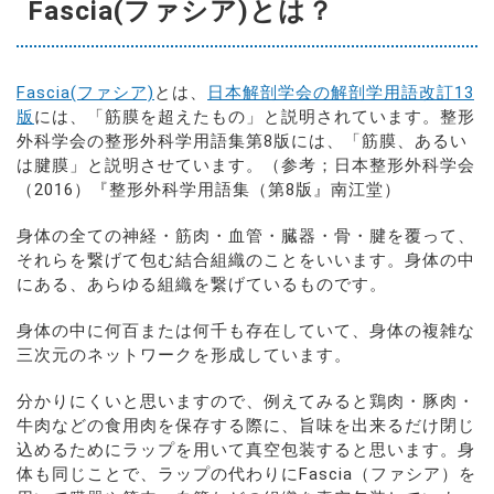
Fascia(ファシア)とは？
Fascia(ファシア)
とは、
日本解剖学会の解剖学用語改訂13
版
には、「筋膜を超えたもの」と説明されています。整形
外科学会の整形外科学用語集第8版には、「筋膜、あるい
は腱膜」と説明させています。（参考；日本整形外科学会
（2016）『整形外科学用語集（第8版』南江堂）
身体の全ての神経・筋肉・血管・臓器・骨・腱を覆って、
それらを繋げて包む結合組織のことをいいます。身体の中
にある、あらゆる組織を繋げているものです。
身体の中に何百または何千も存在していて、身体の複雑な
三次元のネットワークを形成しています。
分かりにくいと思いますので、例えてみると鶏肉・豚肉・
牛肉などの食用肉を保存する際に、旨味を出来るだけ閉じ
込めるためにラップを用いて真空包装すると思います。身
体も同じことで、ラップの代わりにFascia（ファシア）を