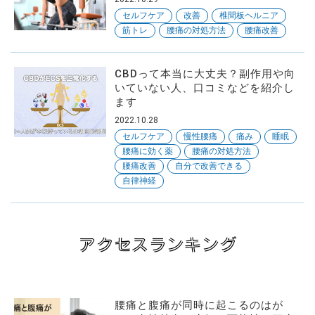
セルフケア
改善
椎間板ヘルニア
筋トレ
腰痛の対処方法
腰痛改善
CBDって本当に大丈夫？副作用や向
いていない人、口コミなどを紹介し
ます
2022.10.28
セルフケア
慢性腰痛
痛み
睡眠
腰痛に効く薬
腰痛の対処方法
腰痛改善
自分で改善できる
自律神経
アクセスランキング
腰痛と腹痛が同時に起こるのはが