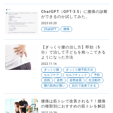
ChatGPT（GPT-3.5）に腰痛の診断
ができるのか試してみた。
2023.03.20
腰痛
ChatGPT
【ぎっくり腰の治し方】即効（5
分）で治して子どもを抱っこできる
ようになった方法
2022.11.16
ぎっくり腰
ぎっくり腰予防方法
セルフケア
セルフチェック
予防
原因
姿勢
姿勢改善
生活動作
腰の筋肉が痛い
自分で改善できる
腰痛は筋トレで改善される？！腰痛
の種類別におすすめの筋トレを解説
2022.10.29