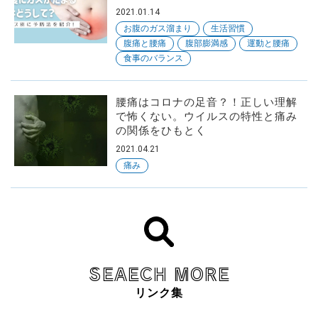
2021.01.14
お腹のガス溜まり
生活習慣
腹痛と腰痛
腹部膨満感
運動と腰痛
食事のバランス
腰痛はコロナの足音？！正しい理解
で怖くない。ウイルスの特性と痛み
の関係をひもとく
2021.04.21
痛み
SEAECH MORE
リンク集