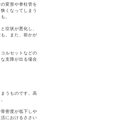
骨の変形や脊柱管を
て狭くなってしまう
とも。
くと症状が悪化し、
徴も。また、前かが
、コルセットなどの
きな支障が出る場合
しまうものです。高
す。
で骨密度が低下しや
生活におけるささい