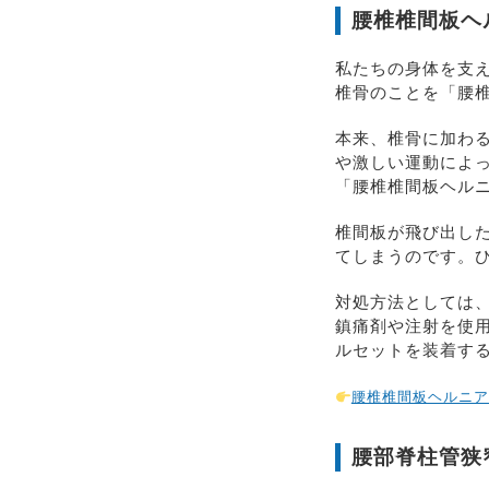
腰椎椎間板ヘ
私たちの身体を支え
椎骨のことを「腰
本来、椎骨に加わ
や激しい運動によ
「腰椎椎間板ヘル
椎間板が飛び出し
てしまうのです。
対処方法としては
鎮痛剤や注射を使
ルセットを装着す
腰椎椎間板ヘルニア
腰部脊柱管狭