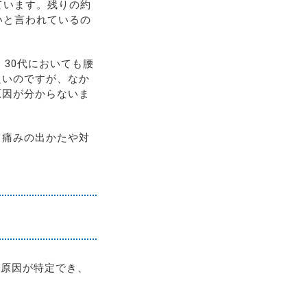
ています。残りの約
いと言われているの
・30代においても腰
良いのですが、なか
原因が分からないま
て痛みの出かたや対
る原因が特定でき、