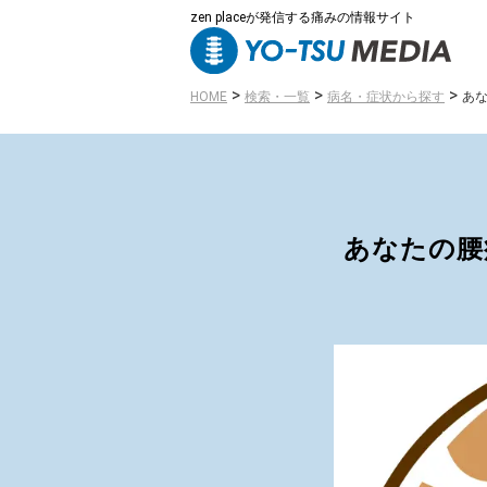
zen placeが発信する痛みの情報サイト
>
>
>
HOME
検索・一覧
病名・症状から探す
あ
あなたの腰