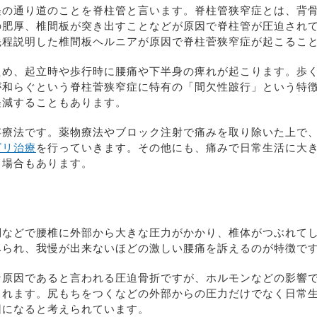
経の通り道のことを脊柱管と言います。脊柱管狭窄症とは、背
の肥厚、椎間板が突き出すことなどが原因で脊柱管が圧迫され
先程説明した椎間板ヘルニアが原因で脊柱菅狭窄症が起こるこ
ため、起立時や歩行時に腰痛や下半身の痺れが起こります。歩
が和らぐという脊柱菅狭窄症に特有の「間欠性跛行」という特
軽減することもあります。
存療法です。薬物療法やブロック注射で痛みを取り除いた上で
ビリ治療
を行っていきます。その他にも、痛みで日常生活に大
る場合もあります。
倒などで腰椎に外部から大きな圧力がかかり、椎体がつぶれて
みられ、我慢が出来ないほどの激しい腰痛を訴えるのが特徴で
な原因であると言われる圧迫骨折ですが、ホルモンなどの影響
られます。尻もちをつくなどの外部からの圧力だけでなく日常
因になると考えられています。