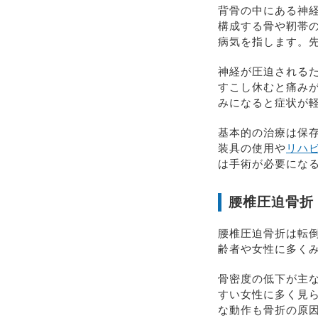
背骨の中にある神
構成する骨や靭帯
病気を指します。
神経が圧迫される
すこし休むと痛み
みになると症状が
基本的の治療は保
装具の使用や
リハ
は手術が必要にな
腰椎圧迫骨折
腰椎圧迫骨折は転
齢者や女性に多く
骨密度の低下が主
すい女性に多く見
な動作も骨折の原