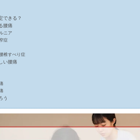
定できる？
る腰痛
ルニア
窄症
腰椎すべり症
しい腰痛
痛
痛
ろう