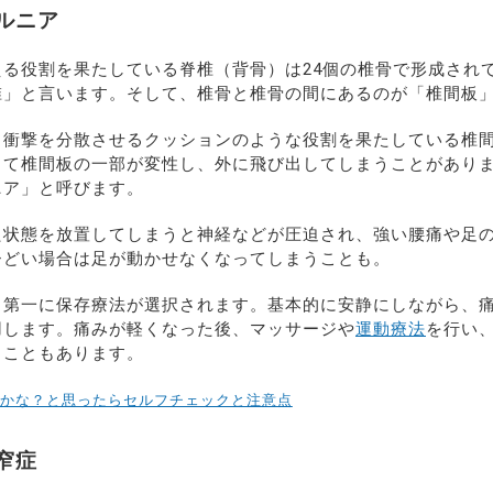
ルニア
る役割を果たしている脊椎（背骨）は24個の椎骨で形成され
椎」と言います。そして、椎骨と椎骨の間にあるのが「椎間板
る衝撃を分散させるクッションのような役割を果たしている椎
って椎間板の一部が変性し、外に飛び出してしまうことがあり
ニア」と呼びます。
た状態を放置してしまうと神経などが圧迫され、強い腰痛や足
ひどい場合は足が動かせなくなってしまうことも。
、第一に保存療法が選択されます。基本的に安静にしながら、
用します。痛みが軽くなった後、マッサージや
運動療法
を行い
ることもあります。
かな？と思ったらセルフチェックと注意点
窄症